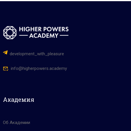
development_with_pleasure
info@higherpowers.academy
Академия
Об Академии