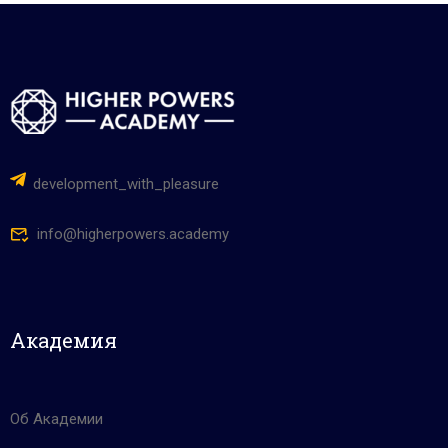
development_with_pleasure
info@higherpowers.academy
Академия
Об Академии