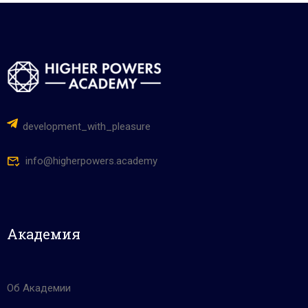
development_with_pleasure
info@higherpowers.academy
Академия
Об Академии